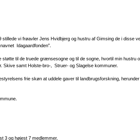
9 stillede vi frøavler Jens Hvidbjerg og hustru af Gimsing de i disse v
r navnet Idagaardfonden”.
støtte til de truede grænsesogne og til de sogne, hvortil min hustru og 
. Skive samt Holste-bro-, Struer- og Slagelse kommuner.
styrelsens frie skøn at uddele gaver til landbrugsforskning, herunde
Kommune.
dst 3 og højest 7 medlemmer.