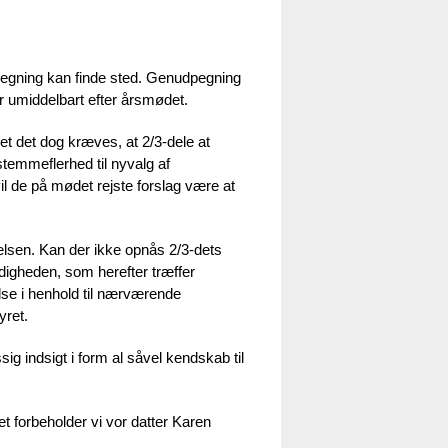
pegning kan finde sted. Genudpegning
er umiddelbart efter årsmødet.
t det dog kræves, at 2/3-dele at
temmeflerhed til nyvalg af
il de på mødet rejste forslag være at
relsen. Kan der ikke opnås 2/3-dets
digheden, som herefter træffer
lse i henhold til nærværende
yret.
 indsigt i form al såvel kendskab til
et forbeholder vi vor datter Karen