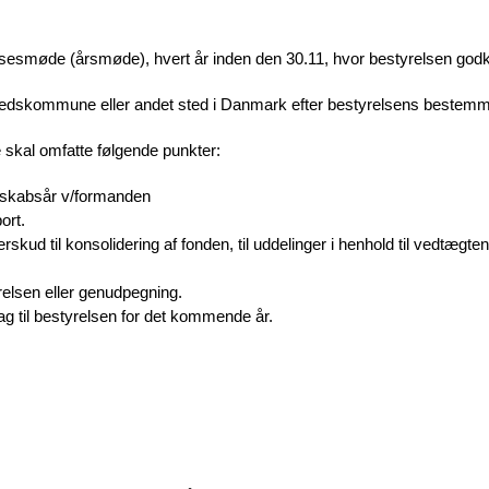
elsesmøde (årsmøde), hvert år inden den 30.11, hvor bestyrelsen god
stedskommune eller andet sted i Danmark efter bestyrelsens bestemm
skal omfatte følgende punkter:
nskabsår v/formanden
ort.
kud til konsolidering af fonden, til uddelinger i henhold til vedtægten,
relsen eller genudpegning.
ag til bestyrelsen for det kommende år.