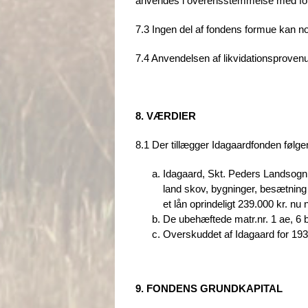
anvendes i overensstemmelse med fon
7.3 Ingen del af fondens formue kan noge
7.4 Anvendelsen af likvidationsprove
8. VÆRDIER
8.1 Der tillægger Idagaardfonden følge
Idagaard, Skt. Peders Landsogn, 
land skov, bygninger, besætning 
et lån oprindeligt 239.000 kr. nu
De ubehæftede matr.nr. 1 ae, 6 b
Overskuddet af Idagaard for 1937
9. FONDENS GRUNDKAPITAL