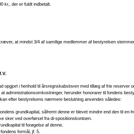
kr., der er fuldt indbetalt.
kræver, at mindst 3/4 af samtlige medlemmer af bestyrelsen stemmer
.V.
 opgjort i henhold til årsregnskabsloven med tillæg af frie reserver o
r at administrationsomkostninger, herunder honorarer til fondens bes
 – kan efter bestyrelsens nærmere beslutning anvendes således:
 fondens grundkapital, såfremt denne er blevet mindre end den til en-hve
ke sker ved overførsel fra di-spositionskontoen.
undkapital til forøgelse af denne.
 fondens formål, jf. 5.