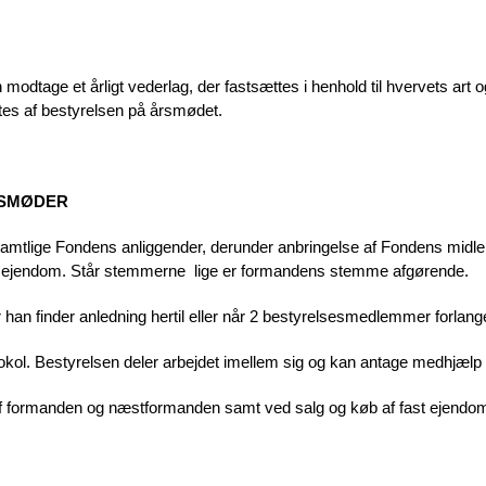
odtage et årligt vederlag, der fastsættes i henhold til hvervets art 
tes af bestyrelsen på årsmødet.
ESMØDER
amtlige Fondens anliggender, derunder anbringelse af Fondens midler
ast ejendom. Står stemmerne lige er formandens stemme afgørende.
 han finder anledning hertil eller når 2 bestyrelsesmedlemmer forlange
okol. Bestyrelsen deler arbejdet imellem sig og kan antage medhjælp 
 af formanden og næstformanden samt ved salg og køb af fast ejendom