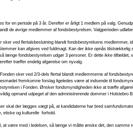
for en periode på 3 år. Derefter er årligt 1 medlem på valg. Genud
al blandt de øvrige medlemmer af fondsbestyrelsen. Valgperioden udløb
sker ved flertalsbeslutning blandt fondsbestyrelsens medlemmer, ide
emmer kan afgives ved fuldmagt. Kan der ikke opnås tilstrækkelig s
 så længe fondsbestyrelsen udgør 3 personer. Er dette ikke tilfældet, v
refter træffer endelig afgørelse om nyvalg.
en i Fonden sker ved 2/3-dels flertal blandt medlemmerne af fondsbesty
lsesmødet fremkomne forslag ligeledes være at indsende til fondsmyn
 bestyrelsen i Fonden. Ønsker fondsmyndigheden ikke at træffe afgøre
uvildig opmand udpeget af den administrerende dommer i Holstebro B
r skal der lægges vægt på, at kandidaterne har bred samfundsmæssig
, etiske og kulturelle forhold.
 til, at være med i ledelsen, så længe vi måtte ønske det, den samme r