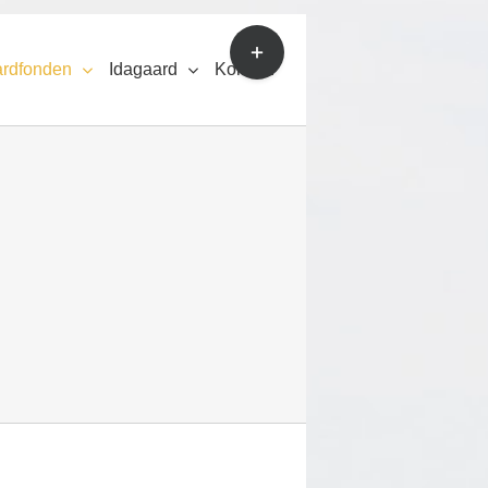
Toggle
Sliding
ardfonden
Idagaard
Kontakt
Bar
Area