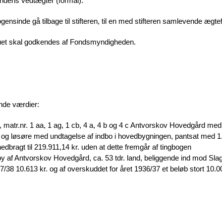
dens vedtægter (formål).
nsinde gå tilbage til stifteren, til en med stifteren samlevende ægtefæll
nuet skal godkendes af Fondsmyndigheden.
nde værdier:
matr.nr. 1 aa, 1 ag, 1 cb, 4 a, 4 b og 4 c Antvorskov Hovedgård med til
og løsøre med undtagelse af indbo i hovedbygningen, pantsat med 1. pri
 nedbragt til 219.911,14 kr. uden at dette fremgår af tingbogen
y af Antvorskov Hovedgård, ca. 53 tdr. land, beliggende ind mod Slag
/38 10.613 kr. og af overskuddet for året 1936/37 et beløb stort 10.00