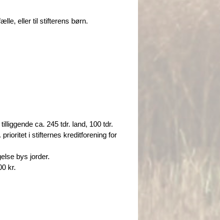
e, eller til stifterens børn.
liggende ca. 245 tdr. land, 100 tdr.
oritet i stifternes kreditforening for
else bys jorder.
0 kr.