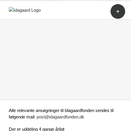
Skip
Toggle
to
Sliding
content
Bar
Area
Alle relevante ansøgninger til Idagaardfonden sendes til
følgende mail:
post@idagaardfonden.dk
Der er uddeling 4 gange årligt