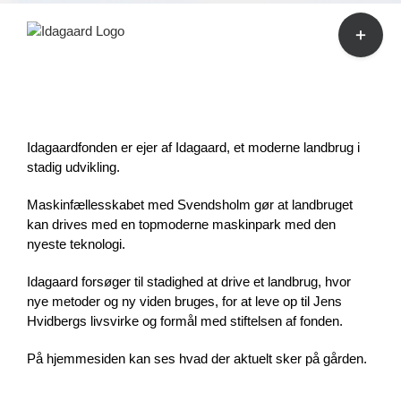
Skip
Toggle
to
Sliding
content
Bar
Area
Velkommen til Idagaard
Idagaardfonden er ejer af Idagaard, et moderne landbrug i
stadig udvikling.
Maskinfællesskabet med Svendsholm gør at landbruget
kan drives med en topmoderne maskinpark med den
nyeste teknologi.
Idagaard forsøger til stadighed at drive et landbrug, hvor
nye metoder og ny viden bruges, for at leve op til Jens
Hvidbergs livsvirke og formål med stiftelsen af fonden.
På hjemmesiden kan ses hvad der aktuelt sker på gården.